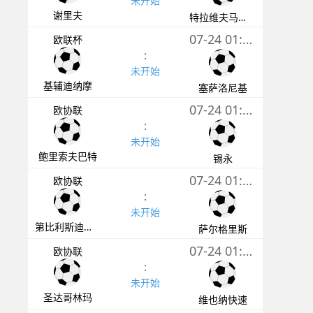
未开始
谢里夫
特拉维夫马卡比
07-24 01:00
欧联杯
:
未开始
基辅迪纳摩
塞萨洛尼基
07-24 01:00
欧协联
:
未开始
鲍里索夫巴特
锡永
07-24 01:00
欧协联
:
未开始
第比利斯迪纳摩
萨尔格里斯
07-24 01:00
欧协联
:
未开始
圣达哥林玛
维也纳快速