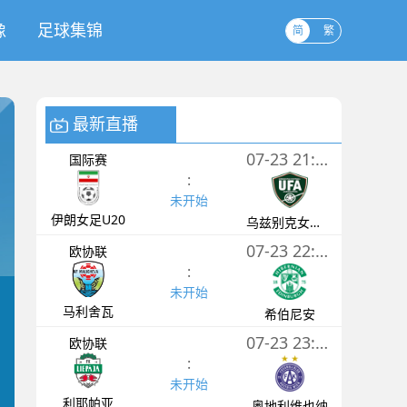
像
足球集锦
简
繁
最新直播
07-23 21:00
国际赛
:
未开始
伊朗女足U20
乌兹别克女足U20
07-23 22:30
欧协联
:
未开始
马利舍瓦
希伯尼安
07-23 23:00
欧协联
:
未开始
利耶帕亚
奥地利维也纳