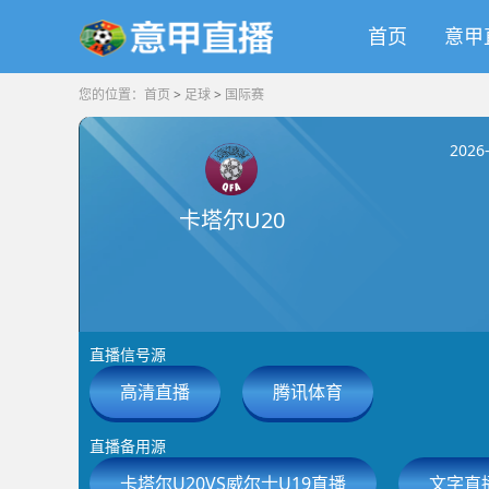
首页
意甲
您的位置：
首页
>
足球
>
国际赛
2026
卡塔尔U20
直播信号源
高清直播
腾讯体育
直播备用源
卡塔尔U20VS威尔士U19直播
文字直