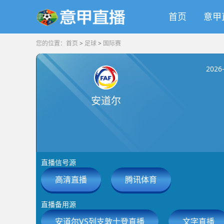
首页
意甲
您的位置：
首页
>
足球
>
国际赛
2026
安道尔
直播信号源
高清直播
腾讯体育
直播备用源
安道尔VS列支敦士登直播
文字直播