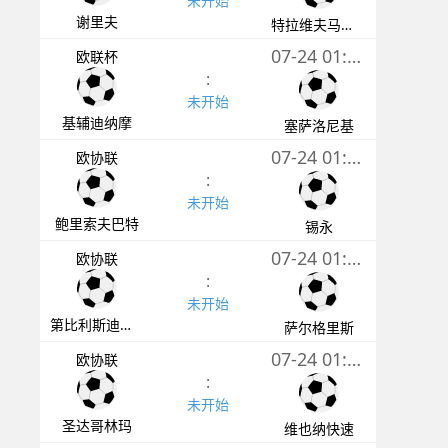
未开始
谢里夫
特拉维夫马卡比
07-24 01:00
欧联杯
:
未开始
基辅迪纳摩
塞萨洛尼基
07-24 01:00
欧协联
:
未开始
鲍里索夫巴特
锡永
07-24 01:00
欧协联
:
未开始
第比利斯迪纳摩
萨尔格里斯
07-24 01:00
欧协联
:
未开始
圣达哥林玛
维也纳快速