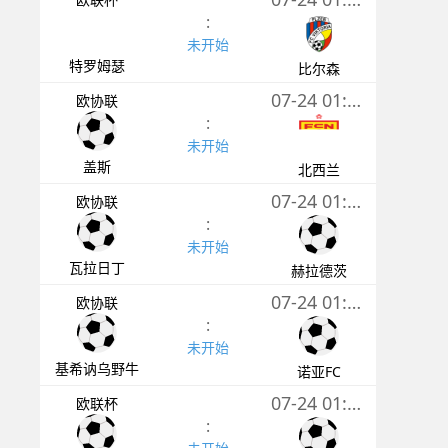
:
未开始
特罗姆瑟
比尔森
07-24 01:00
欧协联
:
未开始
盖斯
北西兰
07-24 01:00
欧协联
:
未开始
瓦拉日丁
赫拉德茨
07-24 01:00
欧协联
:
未开始
基希讷乌野牛
诺亚FC
07-24 01:00
欧联杯
: