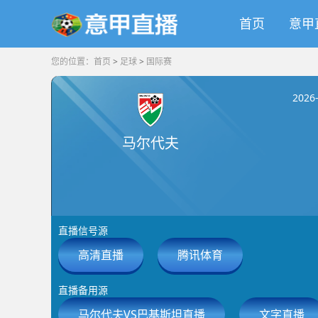
首页
意甲
您的位置：
首页
>
足球
>
国际赛
2026
马尔代夫
直播信号源
高清直播
腾讯体育
直播备用源
马尔代夫VS巴基斯坦直播
文字直播