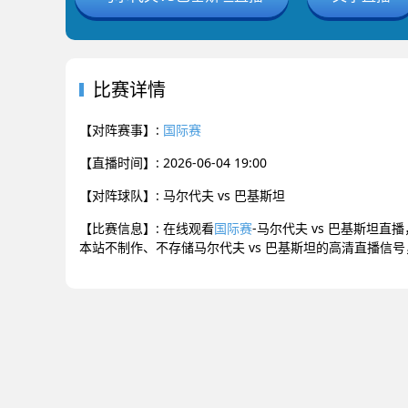
比赛详情
【对阵赛事】:
国际赛
【直播时间】: 2026-06-04 19:00
【对阵球队】: 马尔代夫 vs 巴基斯坦
【比赛信息】: 在线观看
国际赛
-马尔代夫 vs 巴基斯坦直
本站不制作、不存储马尔代夫 vs 巴基斯坦的高清直播信