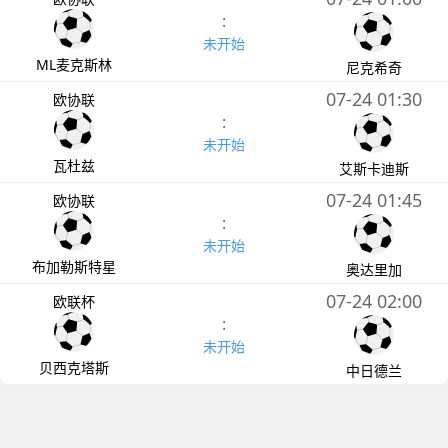
:
未开始
ML麦克斯林
尼克希奇
07-24 01:30
欧协联
:
未开始
瓦杜兹
艾斯卡迪斯
07-24 01:45
欧协联
:
未开始
布加勒斯特星
奥达里加
07-24 02:00
欧联杯
:
未开始
贝西克塔斯
中日德兰