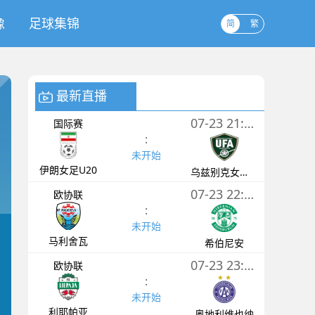
像
足球集锦
简
繁
最新直播
07-23 21:00
国际赛
:
未开始
伊朗女足U20
乌兹别克女足U20
07-23 22:30
欧协联
:
未开始
马利舍瓦
希伯尼安
07-23 23:00
欧协联
:
未开始
利耶帕亚
奥地利维也纳