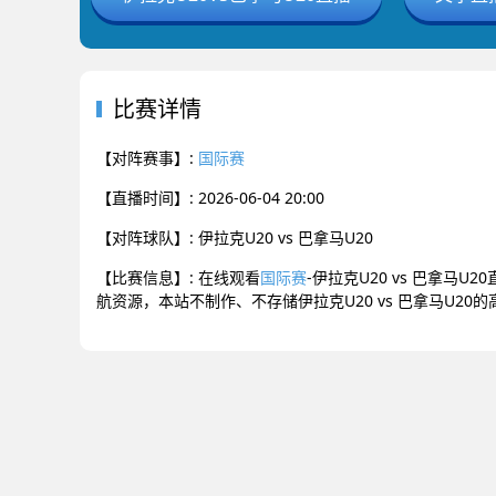
比赛详情
【对阵赛事】:
国际赛
【直播时间】: 2026-06-04 20:00
【对阵球队】: 伊拉克U20 vs 巴拿马U20
【比赛信息】: 在线观看
国际赛
-伊拉克U20 vs 巴拿马U
航资源，本站不制作、不存储伊拉克U20 vs 巴拿马U2