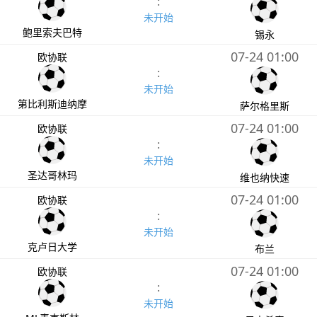
:
未开始
鲍里索夫巴特
锡永
07-24 01:00
欧协联
:
未开始
第比利斯迪纳摩
萨尔格里斯
07-24 01:00
欧协联
:
未开始
圣达哥林玛
维也纳快速
07-24 01:00
欧协联
:
未开始
克卢日大学
布兰
07-24 01:00
欧协联
:
未开始