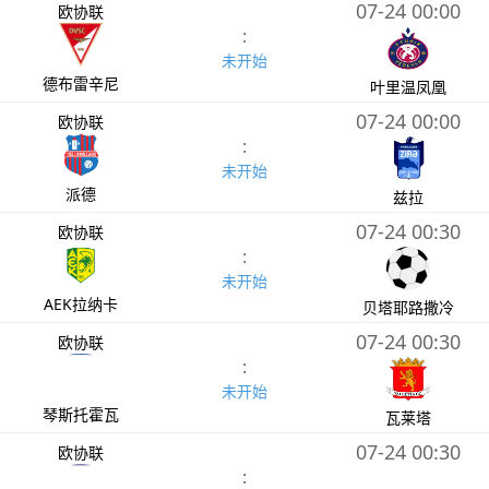
07-24 00:00
欧协联
:
未开始
德布雷辛尼
叶里温凤凰
07-24 00:00
欧协联
:
未开始
派德
兹拉
07-24 00:30
欧协联
:
未开始
AEK拉纳卡
贝塔耶路撒冷
07-24 00:30
欧协联
:
未开始
琴斯托霍瓦
瓦莱塔
07-24 00:30
欧协联
: