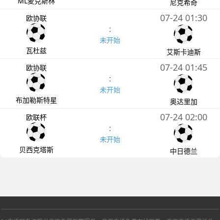
ML麦克斯林
尼克希奇
07-24 01:30
欧协联
:
未开始
瓦杜兹
艾斯卡迪斯
07-24 01:45
欧协联
:
未开始
布加勒斯特星
奥达里加
07-24 02:00
欧联杯
:
未开始
贝西克塔斯
中日德兰