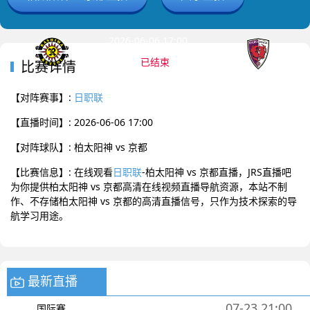
2026-06-06 17:00 日职联
已结束
比赛详情
柏太阳神
京都
0
:
0
【对阵赛事】:
日职联
【直播时间】: 2026-06-06 17:00
【对阵球队】: 柏太阳神 vs 京都
【比赛信息】: 在线观看
日职联
-柏太阳神 vs 京都直播，JRS直播吧
为你提供柏太阳神 vs 京都高清在线视频直播导航资源，本站不制
作、不存储柏太阳神 vs 京都的高清直播信号，只作为技术探索的导
航学习用途。
最新直播
07-23 21:00
国际赛