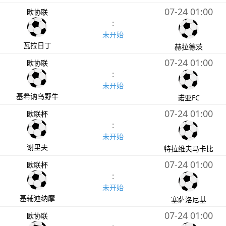
07-24 01:00
欧协联
:
未开始
瓦拉日丁
赫拉德茨
07-24 01:00
欧协联
:
未开始
基希讷乌野牛
诺亚FC
07-24 01:00
欧联杯
:
未开始
谢里夫
特拉维夫马卡比
07-24 01:00
欧联杯
:
未开始
基辅迪纳摩
塞萨洛尼基
07-24 01:00
欧协联